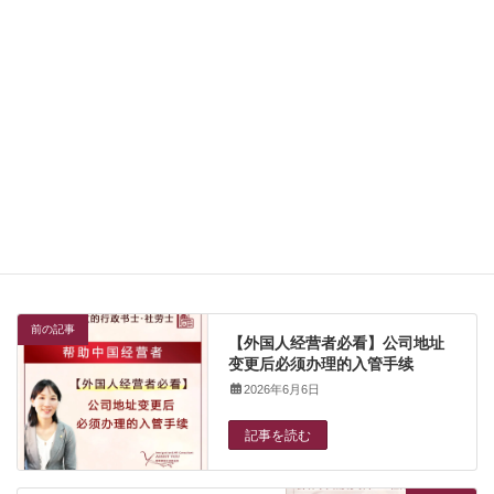
Facebook
X
Bluesky
Threads
Hatena
LINE
Copy
劳务·社保
カテゴリー
タグ
经营签证
劳务
前の記事
【外国人经营者必看】公司地址
变更后必须办理的入管手续
2026年6月6日
記事を読む