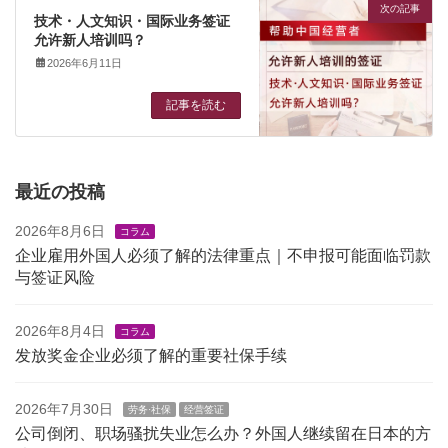
次の記事
技术・人文知识・国际业务签证
允许新人培训吗？
2026年6月11日
記事を読む
最近の投稿
2026年8月6日
コラム
企业雇用外国人必须了解的法律重点｜不申报可能面临罚款
与签证风险
2026年8月4日
コラム
发放奖金企业必须了解的重要社保手续
2026年7月30日
劳务·社保
经营签证
公司倒闭、职场骚扰失业怎么办？外国人继续留在日本的方