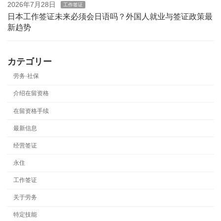
2026年7月28日
工作签证
日本工作签证未来必须会日语吗？外国人就业与签证政策最
新趋势
カテゴリー
劳务·社保
介绍在留资格
在留资格手续
最新信息
经营签证
永住
工作签证
关于劳务
特定技能