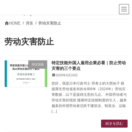
コ
ナ
ン
ビ
テ
ゲ
ン
ー
ツ
シ
HOME
博客
劳动灾害防止
へ
ョ
ス
ン
キ
に
劳动灾害防止
ッ
移
プ
動
特定技能外国人雇用企業必看｜防止劳动
特定技能
灾害的三个要点
2025年6月24日
您好，我是日本行政书士·劳务士的大西祐子 根
据厚生劳动省发布的令和6年（2024年）劳动灾
害数据，以下是值得注意的几点。 外国劳动者与
劳动灾害的现状 随着特定技能制度的引入，越来
越多的外国劳动者活跃于建筑业、制造业、运输
[…]
続きを読む