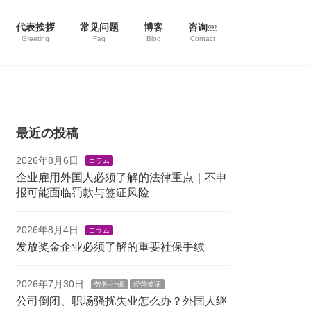
代表挨拶
常见问题
博客
咨询￼
Greeting
Faq
Blog
Contact
最近の投稿
2026年8月6日
コラム
企业雇用外国人必须了解的法律重点｜不申
报可能面临罚款与签证风险
2026年8月4日
コラム
发放奖金企业必须了解的重要社保手续
2026年7月30日
劳务·社保
经营签证
公司倒闭、职场骚扰失业怎么办？外国人继