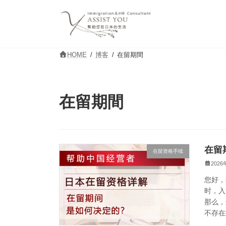
コ
ナ
ン
ビ
テ
ゲ
ン
ー
ツ
シ
HOME
博客
在留期間
へ
ョ
ス
ン
キ
に
ッ
移
在留期間
プ
動
在留
在留资格手续
202
您好，
时，入
那么，
不存在