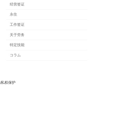
经营签证
永住
工作签证
关于劳务
特定技能
コラム
隐私权保护