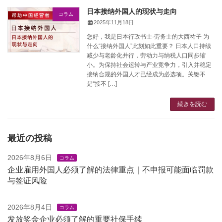
日本接纳外国人的现状与走向
コラム
2025年11月18日
您好，我是日本行政书士·劳务士的大西祐子 为
什么“接纳外国人”此刻如此重要？ 日本人口持续
减少与老龄化并行，劳动力与纳税人口同步缩
小。为保持社会运转与产业竞争力，引入并稳定
接纳合规的外国人才已经成为必选项。关键不
是“接不 […]
続きを読む
最近の投稿
2026年8月6日
コラム
企业雇用外国人必须了解的法律重点｜不申报可能面临罚款
与签证风险
2026年8月4日
コラム
发放奖金企业必须了解的重要社保手续