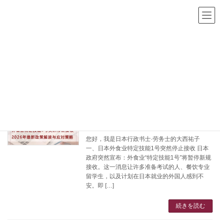
コ
ナ
ン
ビ
テ
ゲ
ン
ー
ツ
シ
HOME
博客
政策
へ
ョ
ス
ン
キ
に
政策
ッ
移
プ
動
外食业特定技能1号突然停止接收｜2026
特定技能
年最新政策解读与应对策略
2026年4月12日
您好，我是日本行政书士·劳务士的大西祐子
一、日本外食业特定技能1号突然停止接收 日本
政府突然宣布：外食业“特定技能1号”将暂停新规
接收。这一消息让许多准备考试的人、餐饮专业
留学生，以及计划在日本就业的外国人感到不
安。即 […]
続きを読む