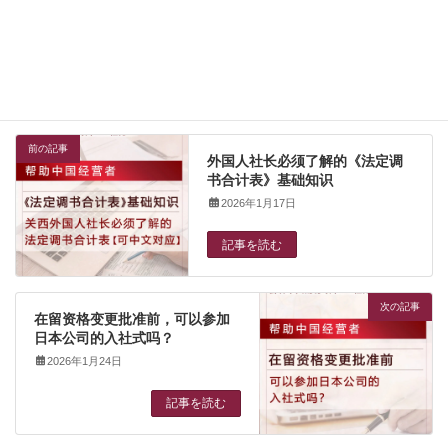
经营签证
カテゴリー
タグ
法改正
Jsikip
経営
前の記事
外国人社长必须了解的《法定调
书合计表》基础知识
2026年1月17日
記事を読む
次の記事
在留资格变更批准前，可以参加
日本公司的入社式吗？
2026年1月24日
記事を読む