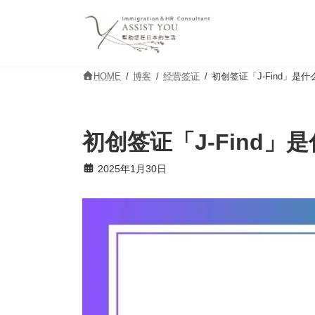
コ
ナ
ン
ビ
テ
ゲ
ン
ー
ツ
シ
HOME
博客
经营签证
初创签证「J-Find」是什
へ
ョ
ス
ン
キ
に
ッ
移
初创签证「J-Find」
プ
動
2025年1月30日