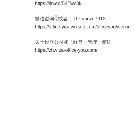
https://lin.ee/B4Twc3k
微信咨询👇或者 ID：youzi-7912
https://office-you.wixsite.com/officeyou/weixin
关于设立公司和「経営・管理」签证
https://zh.viza-office-you.com/