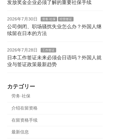
发放奖金企业必须了解的重要社保手续
2026年7月30日
劳务·社保
经营签证
公司倒闭、职场骚扰失业怎么办？外国人继
续留在日本的方法
2026年7月28日
工作签证
日本工作签证未来必须会日语吗？外国人就
业与签证政策最新趋势
カテゴリー
劳务·社保
介绍在留资格
在留资格手续
最新信息