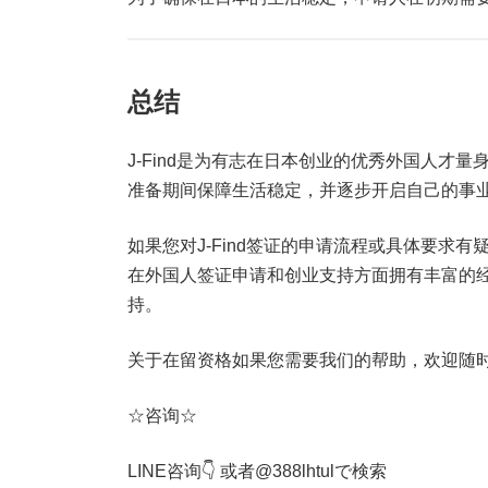
总结
J-Find是为有志在日本创业的优秀外国人才
准备期间保障生活稳定，并逐步开启自己的事
如果您对J-Find签证的申请流程或具体要求有
在外国人签证申请和创业支持方面拥有丰富的
持。
关于在留资格如果您需要我们的帮助，欢迎随
☆咨询☆
LINE咨询👇 或者@388lhtulで検索