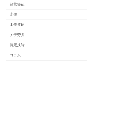
经营签证
永住
工作签证
关于劳务
特定技能
コラム