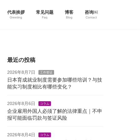
代表挨拶
常见问题
博客
咨询￼
Greeting
Faq
Blog
Contact
最近の投稿
2026年8月7日
工作签证
日本育成就业制度需要参加哪些培训？与技
能实习制度相比有哪些变化？
2026年8月6日
コラム
企业雇用外国人必须了解的法律重点｜不申
报可能面临罚款与签证风险
2026年8月4日
コラム