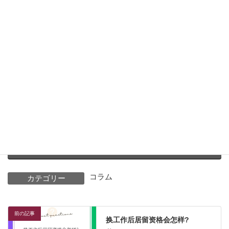
通过微信咨询
ID（youzi-7912)
通过LINE咨询
Facebook
X
Bluesky
Threads
Hatena
LINE
Copy
コラム
カテゴリー
前の記事
换工作后居留资格会怎样?