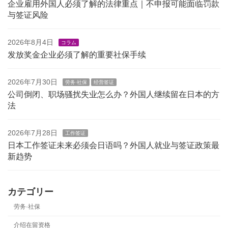
企业雇用外国人必须了解的法律重点｜不申报可能面临罚款
与签证风险
2026年8月4日
コラム
发放奖金企业必须了解的重要社保手续
2026年7月30日
劳务·社保
经营签证
公司倒闭、职场骚扰失业怎么办？外国人继续留在日本的方
法
2026年7月28日
工作签证
日本工作签证未来必须会日语吗？外国人就业与签证政策最
新趋势
カテゴリー
劳务·社保
介绍在留资格