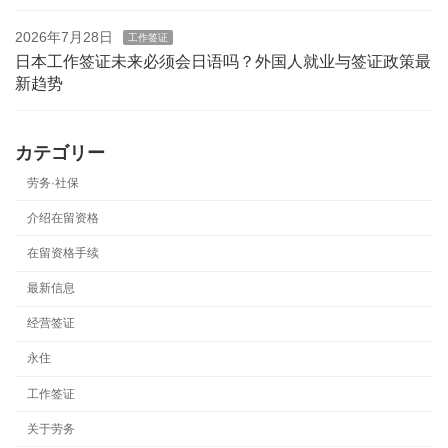
2026年7月28日
工作签证
日本工作签证未来必须会日语吗？外国人就业与签证政策最
新趋势
カテゴリー
劳务·社保
介绍在留资格
在留资格手续
最新信息
经营签证
永住
工作签证
关于劳务