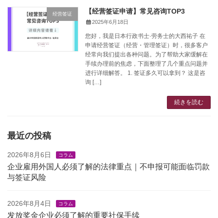
【经营签证申请】常见咨询TOP3
经营签证
2025年6月18日
您好，我是日本行政书士·劳务士的大西祐子 在
申请经营签证（经营・管理签证）时，很多客户
经常向我们提出各种问题。为了帮助大家缓解在
手续办理前的焦虑，下面整理了几个重点问题并
进行详细解答。 1. 签证多久可以拿到？ 这是咨
询 […]
続きを読む
最近の投稿
2026年8月6日
コラム
企业雇用外国人必须了解的法律重点｜不申报可能面临罚款
与签证风险
2026年8月4日
コラム
发放奖金企业必须了解的重要社保手续