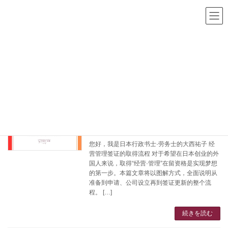
コ
ナ
ン
ビ
テ
ゲ
ン
ー
ツ
シ
HOME
博客
公司设立
へ
ョ
ス
ン
キ
に
公司设立
ッ
移
プ
動
想在日本创业？详细解析“经营·管理”签证
经营签证
申请流程！
2025年9月7日
您好，我是日本行政书士·劳务士的大西祐子 经
营管理签证的取得流程 对于希望在日本创业的外
国人来说，取得“经营·管理”在留资格是实现梦想
的第一步。本篇文章将以图解方式，全面说明从
准备到申请、公司设立再到签证更新的整个流
程。 […]
続きを読む