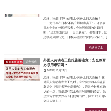
上解雇员工？法律风险与对策【京都・大
阪・奈良】
2026年1月31日
您好，我是日本行政书士·劳务士的大西祐子
一、为什么在日本“不能立即解雇员工”？ 许多在
日本创业的外国经营者，会按照母国的常识判
断：“员工制造问题 → 当天解雇”。 但在日本，这
是极高风险行为。日本劳动法以“保护劳动者” […]
続きを読む
外国人劳动者工伤报告要注意：安全教育
劳务·社保
必须用母语吗？
2025年12月27日
您好，我是日本行政书士·劳务士的大西祐子 在
外国人劳动者发生工伤时，企业向劳动基准监督
署提交《劳动者死伤病报告》，通常会被重点确
认的一点，就是进行安全教育时使用的语言。虽
然报告书中并没有专门的填写栏，但主管部门仍
会口头确 […]