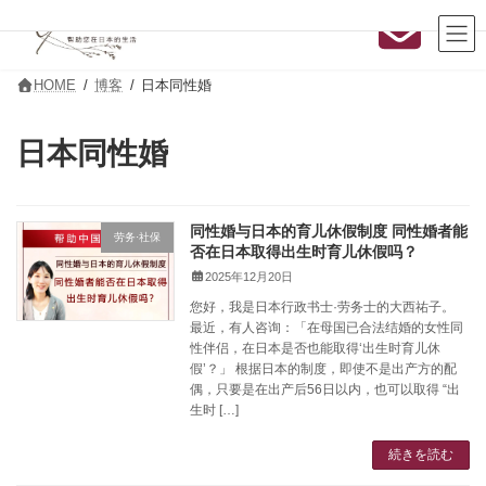
コ
ナ
ン
ビ
テ
ゲ
ン
ー
ツ
シ
HOME
博客
日本同性婚
へ
ョ
ス
ン
キ
に
日本同性婚
ッ
移
プ
動
同性婚与日本的育儿休假制度 同性婚者能
劳务·社保
否在日本取得出生时育儿休假吗？
2025年12月20日
您好，我是日本行政书士·劳务士的大西祐子。
最近，有人咨询：「在母国已合法结婚的女性同
性伴侣，在日本是否也能取得‘出生时育儿休
假’？」 根据日本的制度，即使不是出产方的配
偶，只要是在出产后56日以内，也可以取得 “出
生时 […]
続きを読む