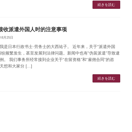
続きを読む
接收派遣外国人时的注意事项
5年8月25日
我是日本行政书士·劳务士的大西祐子。 近年来，关于“派遣外国
纠纷频繁发生，甚至发展到法律问题。新闻中也有“伪装派遣”导致逮
例。 我们事务所经常接到企业关于“在留资格”和“雇佣合同”的咨
天想和大家分 […]
続きを読む