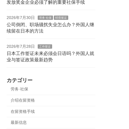
发放奖金企业必须了解的重要社保手续
2026年7月30日
劳务·社保
经营签证
公司倒闭、职场骚扰失业怎么办？外国人继
续留在日本的方法
2026年7月28日
工作签证
日本工作签证未来必须会日语吗？外国人就
业与签证政策最新趋势
カテゴリー
劳务·社保
介绍在留资格
在留资格手续
最新信息