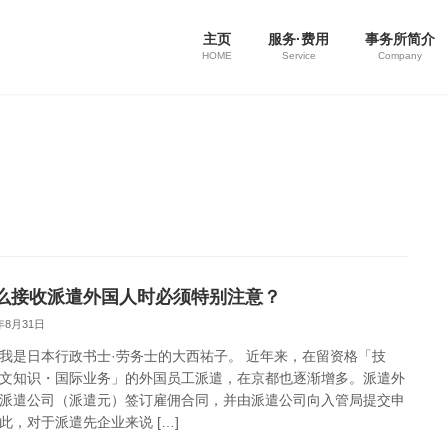
主页
服务·费用
事务所简介
HOME
Service
Company
么接收派遣外国人时必须特别注意？
5年8月31日
我是日本行政书士·劳务士的大西祐子。 近年来，在留资格「技
文知识・国际业务」的外国员工派遣，在京都也逐渐增多。派遣外
派遣公司（派遣元）签订雇佣合同，并由派遣公司向入管局提交申
此，对于派遣先企业来说 […]