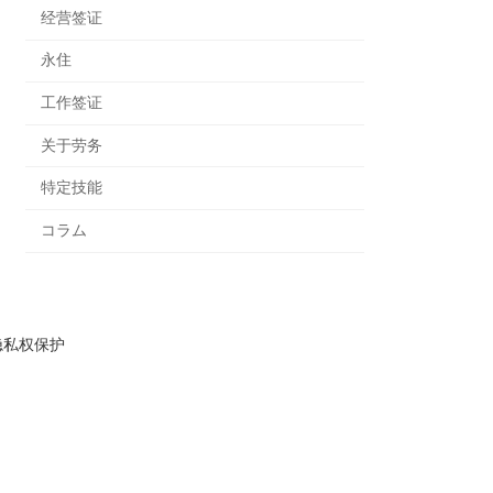
经营签证
永住
工作签证
关于劳务
特定技能
コラム
隐私权保护