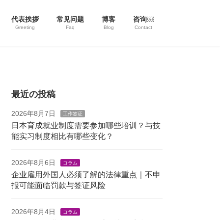
代表挨拶
常见问题
博客
咨询￼
Greeting
Faq
Blog
Contact
最近の投稿
2026年8月7日
工作签证
日本育成就业制度需要参加哪些培训？与技
能实习制度相比有哪些变化？
2026年8月6日
コラム
企业雇用外国人必须了解的法律重点｜不申
报可能面临罚款与签证风险
2026年8月4日
コラム