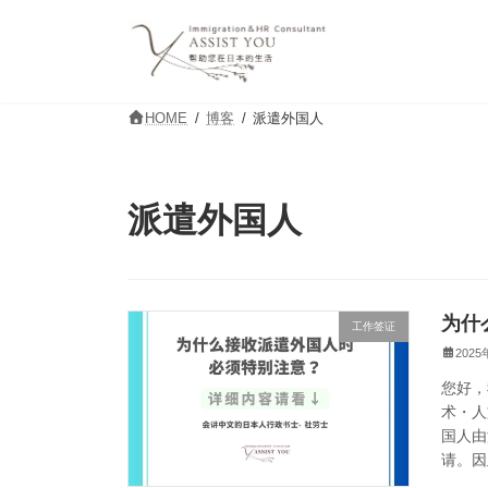
コ
ナ
ン
ビ
テ
ゲ
ン
ー
ツ
シ
HOME
博客
派遣外国人
へ
ョ
ス
ン
キ
に
ッ
移
派遣外国人
プ
動
为什
工作签证
202
您好，
术・人
国人由
请。因