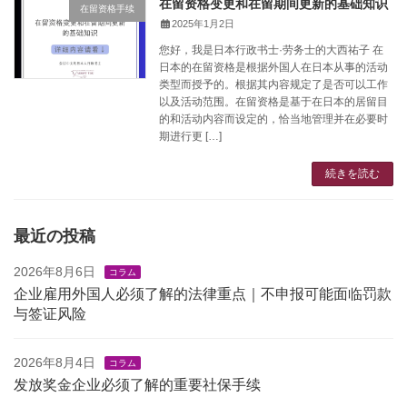
在留资格变更和在留期间更新的基础知识
在留资格手续
2025年1月2日
您好，我是日本行政书士·劳务士的大西祐子 在
日本的在留资格是根据外国人在日本从事的活动
类型而授予的。根据其内容规定了是否可以工作
以及活动范围。在留资格是基于在日本的居留目
的和活动内容而设定的，恰当地管理并在必要时
期进行更 […]
続きを読む
最近の投稿
2026年8月6日
コラム
企业雇用外国人必须了解的法律重点｜不申报可能面临罚款
与签证风险
2026年8月4日
コラム
发放奖金企业必须了解的重要社保手续