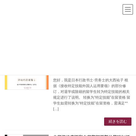
コ
ナ
ン
ビ
テ
ゲ
ン
ー
ツ
シ
HOME
博客
変更
へ
ョ
ス
ン
キ
に
変更
ッ
移
プ
動
退学・除籍的留学生如何转为特定技能？
特定技能
2025年1月11日
您好，我是日本行政书士·劳务士的大西祐子 根
据《接收特定技能外国人运用要领》的部分修
订，对退学或除籍的留学生转为特定技能的相关
规定进行了说明。 转换为“特定技能”在留资格 留
学生如需转换为“特定技能”在留资格，需满足**
[…]
続きを読む