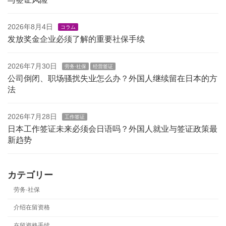
2026年8月4日
コラム
发放奖金企业必须了解的重要社保手续
2026年7月30日
劳务·社保
经营签证
公司倒闭、职场骚扰失业怎么办？外国人继续留在日本的方
法
2026年7月28日
工作签证
日本工作签证未来必须会日语吗？外国人就业与签证政策最
新趋势
カテゴリー
劳务·社保
介绍在留资格
在留资格手续