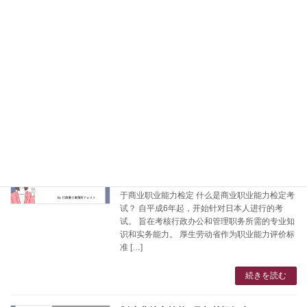
特定技能
2024年2月22日
您好，我是日本行政书士·劳务士的大西祐子 特
定技能2号饮食品制造业和外食业的受考者登记
已经开始。 考试日期为3月29日,东京还有30日。
即使尚未满足2年实务经验,只要确保在6个月内满
足也可以参加考试。 介绍一下饮食品制 […]
続きを読む
製造分野特定技能二号試験
介绍在留资格
2023年11月26日
您好，我是日本行政书士·劳务士的大西祐子 关
于商业职业能力检定 什么是商业职业能力检定考
试？ 自平成6年起，开始针对日本人进行的考
试。 旨在考核行政办公和管理职务所需的专业知
识和实务能力。 厚生劳动省作为职业能力评价标
准 […]
続きを読む