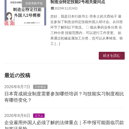
制造业特定技能2号相关疑问点
在留资格手续
2023年11月24日
您好，我是日本行政书士·劳务士的大西祐子 最
近参加了制造业特定技能外国人研讨会。从问答
环节了解到以下情况。 〇 能从事的业务分类 在
三种分类 技能范围内，可以进行工作变更。 如
果通过机械金属加工分类，也可以从事铸造、铁
工 […]
続きを読む
最近の投稿
2026年8月7日
工作签证
日本育成就业制度需要参加哪些培训？与技能实习制度相比
有哪些变化？
2026年8月6日
コラム
企业雇用外国人必须了解的法律重点｜不申报可能面临罚款
与签证风险