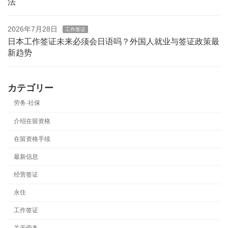
法
2026年7月28日
工作签证
日本工作签证未来必须会日语吗？外国人就业与签证政策最
新趋势
カテゴリー
劳务·社保
介绍在留资格
在留资格手续
最新信息
经营签证
永住
工作签证