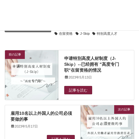
Copy
コラム
カテゴリー
タグ
签证
行政书士
中文
日本签证
在留资格
J-Skip
特别高度人才
前の記事
申请特別高度人材制度（J-
Skip）--已经拥有 "高度专门
职"在留资格的情况
2023年5月13日
記事を読む
次の記事
雇用10名以上外国人的公司必须
要做的事
2023年5月17日