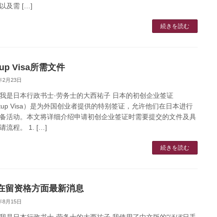
以及需 […]
続きを読む
rtup Visa所需文件
5年2月23日
我是日本行政书士·劳务士的大西祐子 日本的初创企业签证
artup Visa）是为外国创业者提供的特别签证，允许他们在日本进行
备活动。本文将详细介绍申请初创企业签证时需要提交的文件及具
流程。 1. […]
続きを読む
在留资格方面最新消息
3年8月15日
我是日本行政书士·劳务士的大西祐子 我使用了中文版的"ほぼ日手