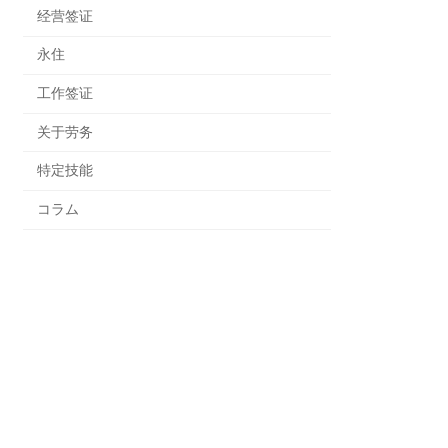
经营签证
永住
工作签证
关于劳务
特定技能
コラム