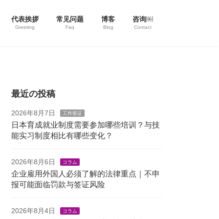
代表挨拶
常见问题
博客
咨询￼
Greeting
Faq
Blog
Contact
最近の投稿
2026年8月7日
工作签证
日本育成就业制度需要参加哪些培训？与技
能实习制度相比有哪些变化？
2026年8月6日
コラム
企业雇用外国人必须了解的法律重点｜不申
报可能面临罚款与签证风险
2026年8月4日
コラム