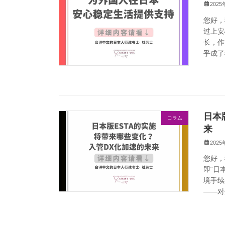
202
您好，
过上安
长，作
乎成了
日本
コラム
来
202
您好，
即“日
境手续
——对