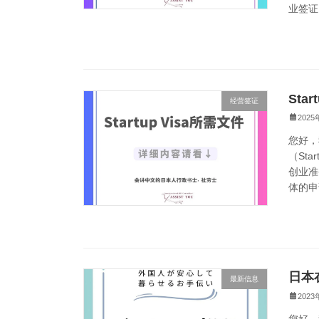
业签证
Sta
经营签证
202
您好，
（St
创业准
体的申请
日本
最新信息
202
您好，