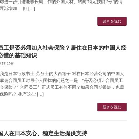
虑进一步引进能够长期工作的外国人材、转向“特定技能2号”的情
逐渐增加。 但 […]
続きを読む
员工是否必须加入社会保险？居住在日本的中国人经
必懂的基础知识
5年7月19日
我是日本行政书士·劳务士的大西祐子 对在日本经营公司的中国人
雇佣合同员工时最令人困扰的问题之一是：“是否必须让合同员工
会保险？” 合同员工与正式员工有何不同？如果合同期很短，也需
保险吗？ 抱有这些 […]
続きを読む
国人在日本安心、稳定生活提供支持