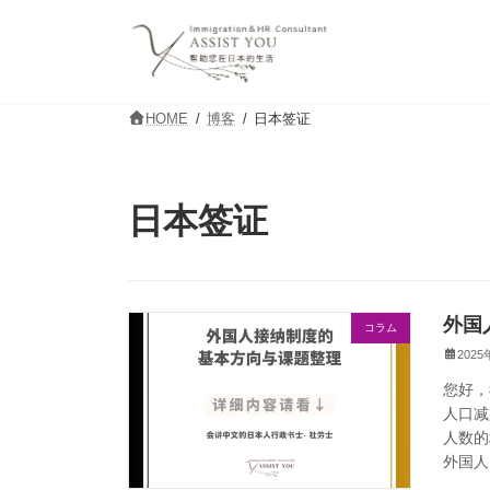
コ
ナ
ン
ビ
テ
ゲ
ン
ー
ツ
シ
HOME
博客
日本签证
へ
ョ
ス
ン
キ
に
ッ
移
日本签证
プ
動
外国
コラム
2025
您好，
人口减
人数的
外国人