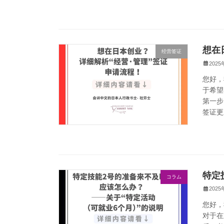
想在
经营签证
202
您好，
于希望
第一步
签证更
特定
コラム
202
您好，
对于在