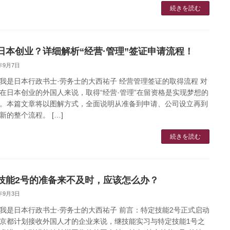
続きを読む
日本创业？详细解析“经营·管理”签证申请流程！
5年9月7日
我是日本行政书士·劳务士的大西祐子 经营管理签证的取得流程 对
在日本创业的外国人来说，取得“经营·管理”在留资格是实现梦想的
。本篇文章将以图解方式，全面说明从准备到申请、公司设立再到
新的整个流程。 […]
続きを読む
技能2号的准备来不及时，应该怎么办？
5年9月3日
我是日本行政书士·劳务士的大西祐子 前言：特定技能2号正式启动
京都计划接收外国人才的企业来说，继技能实习与特定技能1号之