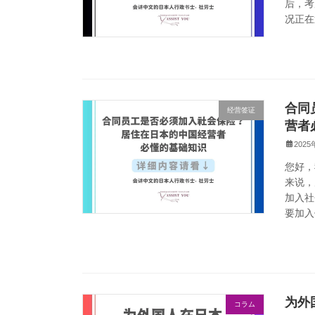
后，考
况正在
合同
经营签证
营者
202
您好，
来说，
加入社
要加入
为外
コラム