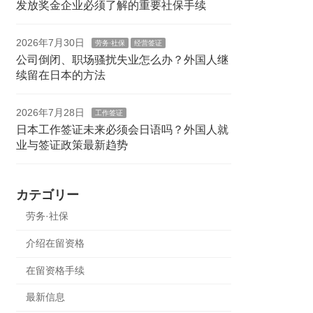
发放奖金企业必须了解的重要社保手续
2026年7月30日
劳务·社保
经营签证
公司倒闭、职场骚扰失业怎么办？外国人继
续留在日本的方法
2026年7月28日
工作签证
日本工作签证未来必须会日语吗？外国人就
业与签证政策最新趋势
カテゴリー
劳务·社保
介绍在留资格
在留资格手续
最新信息