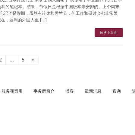
为我的笔记本。结果，节假日是根据中国版本来安排的。上个周末
忘记了是假期，虽然有连休和盂兰节，但工作和研讨会都非常繁
现在，这周的外国人重 […]
続きを読む
固
2
…
固
5
»
定
定
ペ
ペ
ー
ー
ジ
ジ
服务和费用
事务所简介
博客
最新消息
咨询