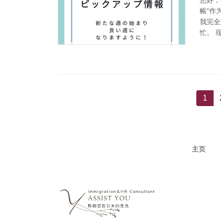
帳"作
我完全
忙。 
投
固
1
定
稿
ペ
ー
の
ジ
主页
ペ
ー
ジ
送