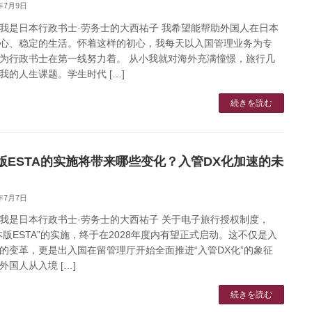
5年7月9日
我是日本行政书士·劳务士的大西祐子 我希望能帮助外国人在日本
心、稳定的生活。怀着这样的初心，我每天以入国管理业务为专
为行政书士在第一线努力着。 从小我就对海外充满憧憬，旅行几
我的人生课题。学生时代 […]
続きを読む
版ESTA的实施将带来哪些变化？入管DX化加速的未
5年7月7日
我是日本行政书士·劳务士的大西祐子 关于电子旅行授权制度，
本版ESTA”的实施，终于在2028年度内有望正式启动。这不仅是入
的变革，更是出入国在留管理厅开始全面推进“入管DX化”的象征
外国人从入境 […]
続きを読む