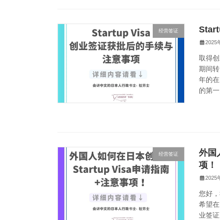
Sta
经营签证
202
取得创
期间转
年的在
的第一
外国人
经营签证
项！
202
您好，
希望在
业签证