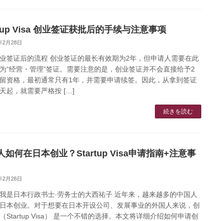
rtup Visa 创业签证获批后的手续与注意事项
5年2月28日
业签证后的流程 创业签证的最长有效期为2年，但申请人需要在此
为“经营・管理”签证。需要注意的是，创业签证并不会直接给予2
留资格，最初通常只有1年，并需要申请续签。因此，从拿到签证
天起，就需要严格按 […]
続きを読む
如何在日本创业？Startup Visa申请指南+注意事
5年2月26日
我是日本行政书士·劳务士的大西祐子 近年来，越来越多的中国人
日本创业。对于想要在日本开设公司、发展事业的外国人来说，创
（Startup Visa） 是一个不错的选择。本文将详细介绍如何申请创