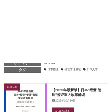
Facebook
X
Bluesky
Threads
Hatena
LINE
Copy
コラム
カテゴリー
タグ
日本签证
经营管理签证
日本入管
前の記事
【2025年最新版】日本“经营·管
理”签证重大改革解读
2025年10月10日
記事を読む