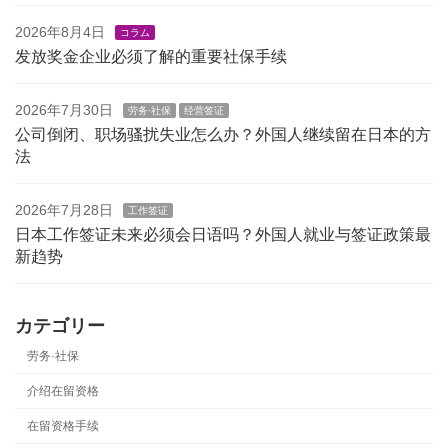
2026年8月4日
コラム
发放奖金企业必须了解的重要社保手续
2026年7月30日
劳务·社保
经营签证
公司倒闭、职场骚扰失业怎么办？外国人继续留在日本的方
法
2026年7月28日
工作签证
日本工作签证未来必须会日语吗？外国人就业与签证政策最
新趋势
カテゴリー
劳务·社保
介绍在留资格
在留资格手续