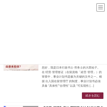
コ
ナ
ン
ビ
テ
ゲ
ン
ー
ツ
シ
HOME
博客
事业计划书
へ
ョ
ス
ン
キ
に
事业计划书
ッ
移
プ
動
「新・经营·管理签证」事业计划书的“可
コラム
信度”，由谁来担保？
2025年11月29日
您好，我是日本行政书士·劳务士的大西祐子。
在 经营·管理签证（在留資格「経営·管理」）的
审查中，事业计划书是极为关键的文件之一。根
据 出入国在留管理庁 的制度，事业计划书必须
具备 “具体性”“合理性” 以及 “可实现性 […]
続きを読む