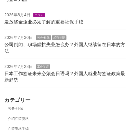
2026年8月4日
コラム
发放奖金企业必须了解的重要社保手续
2026年7月30日
劳务·社保
经营签证
公司倒闭、职场骚扰失业怎么办？外国人继续留在日本的方
法
2026年7月28日
工作签证
日本工作签证未来必须会日语吗？外国人就业与签证政策最
新趋势
カテゴリー
劳务·社保
介绍在留资格
在留资格手续