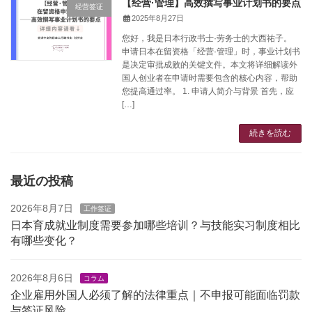
【经营·管理】高效撰写事业计划书的要点
经营签证
2025年8月27日
您好，我是日本行政书士·劳务士的大西祐子。
申请日本在留资格「经营·管理」时，事业计划书
是决定审批成败的关键文件。本文将详细解读外
国人创业者在申请时需要包含的核心内容，帮助
您提高通过率。 1. 申请人简介与背景 首先，应
[…]
続きを読む
最近の投稿
2026年8月7日
工作签证
日本育成就业制度需要参加哪些培训？与技能实习制度相比
有哪些变化？
2026年8月6日
コラム
企业雇用外国人必须了解的法律重点｜不申报可能面临罚款
与签证风险