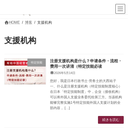
コ
ナ
ン
ビ
テ
ゲ
ン
ー
ツ
シ
HOME
博客
支援机构
へ
ョ
ス
ン
キ
に
支援机构
ッ
移
プ
動
注册支援机构是什么？申请条件・流程・
特定技能
费用一次讲清（特定技能必读
2026年5月14日
您好，我是日本行政书士·劳务士的大西祐子
一、什么是注册支援机构（特定技能制度核心）
在日本「特定技能制度」中，企业（接收机构）
可以将外国人支援业务委托给第三方。当该机构
能够完整实施1号特定技能外国人支援计划的全
部内容， […]
続きを読む