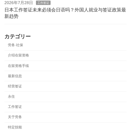
2026年7月28日
工作签证
日本工作签证未来必须会日语吗？外国人就业与签证政策最
新趋势
カテゴリー
劳务·社保
介绍在留资格
在留资格手续
最新信息
经营签证
永住
工作签证
关于劳务
特定技能