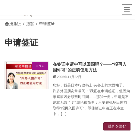
コ
ナ
ン
ビ
テ
ゲ
ン
ー
ツ
シ
HOME
博客
申请签证
へ
ョ
ス
ン
キ
に
申请签证
ッ
移
プ
動
在签证申请中可以回国吗？——“拟再入
コラム
国许可”的正确使用方法
2025年11月22日
您好，我是日本行政书士·劳务士的大西祐子。
许多外国朋友常常问：“我正在申请签证，但因为
家庭原因必须暂时回国……那我一走，申请是不
是就无效了？” 结论很简单：只要在机场出国前
取得“拟再入国许可”，即使签证申请正在审查
中， […]
続きを読む