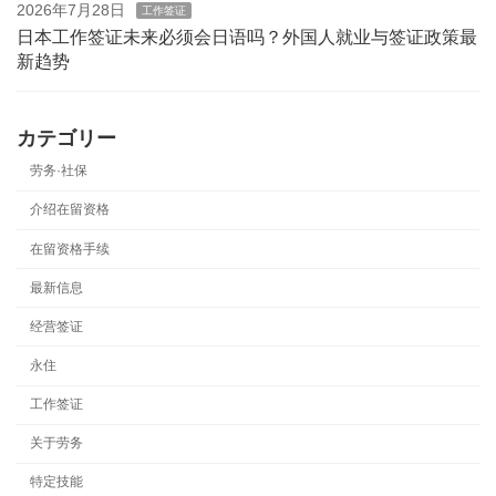
2026年7月28日
工作签证
日本工作签证未来必须会日语吗？外国人就业与签证政策最
新趋势
カテゴリー
劳务·社保
介绍在留资格
在留资格手续
最新信息
经营签证
永住
工作签证
关于劳务
特定技能