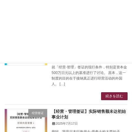
验。这意味着，单凭 “想创业” 这种想法并不能直
接获得资格。 具体来说，需要满足以下任一条
[…]
続きを読む
今后的「经营·管理」签证走向
经营签证
2025年8月23日
您好，我是日本行政书士·劳务士的大西祐子。
日本出入国在留管理厅在第6次政策恳谈会上，
就「经营·管理」签证的现行条件，特别是资本金
500万日元以上的基准进行了讨论。 原本，这一
制度的目的在于接纳真正进行经营活动的外国
人。 […]
続きを読む
【经营・管理签证】实际销售额未达初始
经营签证
事业计划
2025年7月17日
您好，我是日本行政书士·劳务士的大西祐子