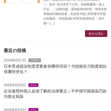
一、前言 “在日本开了公司，但销售额却一直上
不去……”这类问题，是很多拿到经营・管理在留
资格的外国创业者，尤其是中国人经营者常常提
出的困扰。 特别是我们常听到这样的话：“在中
国一 […]
続きを読む
最近の投稿
2026年8月7日
工作签证
日本育成就业制度需要参加哪些培训？与技能实习制度相比
有哪些变化？
2026年8月6日
コラム
企业雇用外国人必须了解的法律重点｜不申报可能面临罚款
与签证风险
2026年8月4日
コラム