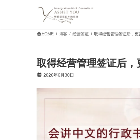
コ
ナ
ン
ビ
テ
ゲ
ン
ー
ツ
シ
HOME
博客
经营签证
取得经营管理签证后，更
へ
ョ
ス
ン
キ
に
ッ
移
取得经营管理签证后，
プ
動
2026年6月30日