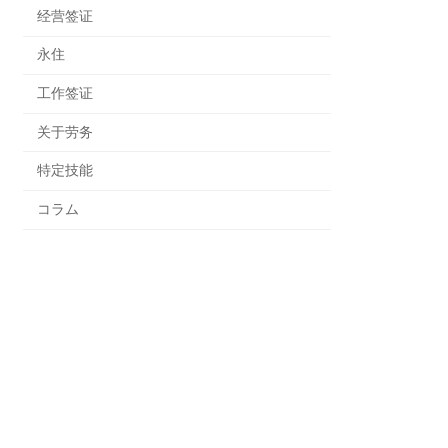
经营签证
永住
工作签证
关于劳务
特定技能
コラム