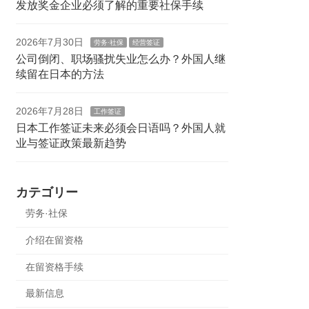
发放奖金企业必须了解的重要社保手续
2026年7月30日
劳务·社保
经营签证
公司倒闭、职场骚扰失业怎么办？外国人继
续留在日本的方法
2026年7月28日
工作签证
日本工作签证未来必须会日语吗？外国人就
业与签证政策最新趋势
カテゴリー
劳务·社保
介绍在留资格
在留资格手续
最新信息