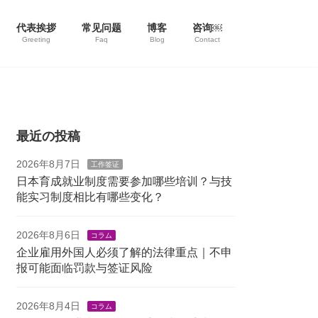
代表挨拶
常见问题
博客
咨询￼
Greeting
Faq
Blog
Contact
最近の投稿
2026年8月7日
工作签证
日本育成就业制度需要参加哪些培训？与技
能实习制度相比有哪些变化？
2026年8月6日
コラム
企业雇用外国人必须了解的法律重点｜不申
报可能面临罚款与签证风险
2026年8月4日
コラム