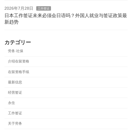
2026年7月28日
工作签证
日本工作签证未来必须会日语吗？外国人就业与签证政策最
新趋势
カテゴリー
劳务·社保
介绍在留资格
在留资格手续
最新信息
经营签证
永住
工作签证
关于劳务