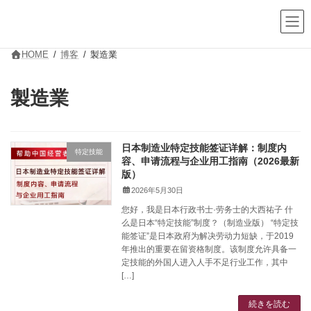
コ
ナ
ン
ビ
テ
ゲ
ン
ー
ツ
シ
HOME
博客
製造業
へ
ョ
ス
ン
キ
に
製造業
ッ
移
プ
動
日本制造业特定技能签证详解：制度内
特定技能
容、申请流程与企业用工指南（2026最新
版）
2026年5月30日
您好，我是日本行政书士·劳务士的大西祐子 什
么是日本“特定技能”制度？（制造业版） “特定技
能签证”是日本政府为解决劳动力短缺，于2019
年推出的重要在留资格制度。该制度允许具备一
定技能的外国人进入人手不足行业工作，其中
[…]
続きを読む