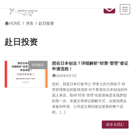
コ
ナ
ン
ビ
テ
ゲ
ン
ー
ツ
シ
HOME
博客
赴日投资
へ
ョ
ス
ン
キ
に
赴日投资
ッ
移
プ
動
想在日本创业？详细解析“经营·管理”签证
经营签证
申请流程！
2025年9月7日
您好，我是日本行政书士·劳务士的大西祐子 经
营管理签证的取得流程 对于希望在日本创业的外
国人来说，取得“经营·管理”在留资格是实现梦想
的第一步。本篇文章将以图解方式，全面说明从
准备到申请、公司设立再到签证更新的整个流
程。 […]
続きを読む