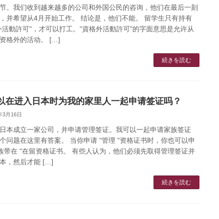
节。我们收到越来越多的公司和外国公民的咨询，他们在最后一刻
，并希望从4月开始工作。 结论是，他们不能。 留学生只有持有
外活動許可"，才可以打工。"資格外活動許可"的字面意思是允许从
资格外的活动。 […]
続きを読む
以在进入日本时为我的家里人一起申请签证吗？
3年3月16日
日本成立一家公司，并申请管理签证。我可以一起申请家族签证
个问题在这里有答案。 当你申请 "管理 "资格证书时，你也可以申
家族带在 "在留资格证书。 有些人认为，他们必须先取得管理签证并
本，然后才能 […]
続きを読む