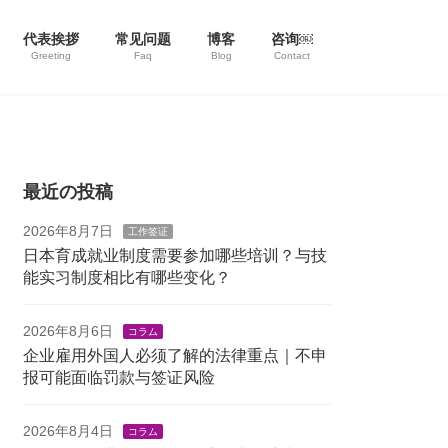
代表挨拶
常见问题
博客
咨询￼
Greeting
Faq
Blog
Contact
最近の投稿
2026年8月7日
工作签证
日本育成就业制度需要参加哪些培训？与技
能实习制度相比有哪些变化？
2026年8月6日
コラム
企业雇用外国人必须了解的法律重点｜不申
报可能面临罚款与签证风险
2026年8月4日
コラム