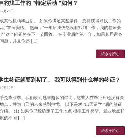
年的找工作的 "特定活动 "如何？
3年2月23日
或其他机构毕业后。 如果你满足某些条件，您将获得寻找工作的
活动"在留资格。 然而，“一年后我仍然没有找到工作，我的签证会
？”这个问题将在下一节回答。 在毕业后的第一年，如果其居留身
问题，并且你还 […]
続きを読む
学生签证就要到期了。 我可以得到什么样的签证？
3年2月12日
乎是毕业季。我们收到越来越多的咨询，这些人在毕业后还没有决
地点，并为自己的未来感到担忧。 以下是对 "出国留学 "后的签证
介绍。 (1) 如果你已经确定了工作地点 根据工作类型、就业地点和
质的不同 […]
続きを読む