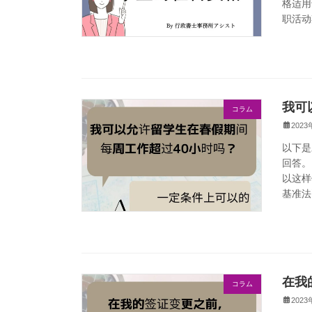
格适用
职活动
我可
コラム
202
以下是
回答。
以这样
基准法
在我
コラム
202