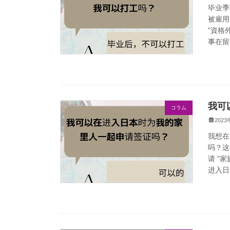
毕业季
被雇用
"資格
事在留
我可
コラム
202
我想在
吗？这
请 "
进入日