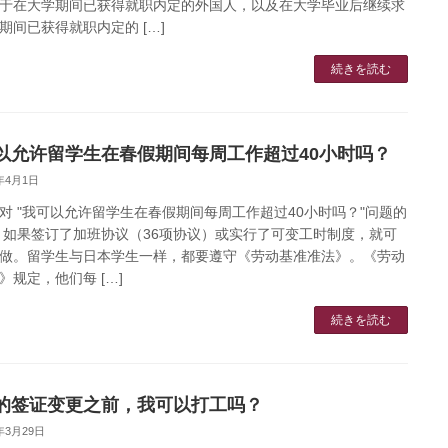
于在大学期间已获得就职内定的外国人，以及在大学毕业后继续求
期间已获得就职内定的 […]
続きを読む
以允许留学生在春假期间每周工作超过40小时吗？
3年4月1日
对 "我可以允许留学生在春假期间每周工作超过40小时吗？"问题的
 如果签订了加班协议（36项协议）或实行了可变工时制度，就可
做。留学生与日本学生一样，都要遵守《劳动基准准法》。《劳动
》规定，他们每 […]
続きを読む
的签证变更之前，我可以打工吗？
3年3月29日