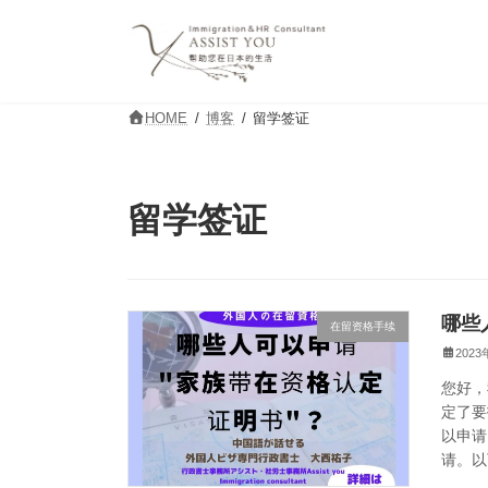
コ
ナ
ン
ビ
テ
ゲ
ン
ー
ツ
シ
HOME
博客
留学签证
へ
ョ
ス
ン
キ
に
ッ
移
留学签证
プ
動
哪些
在留资格手续
202
您好，
定了要
以申请
请。以