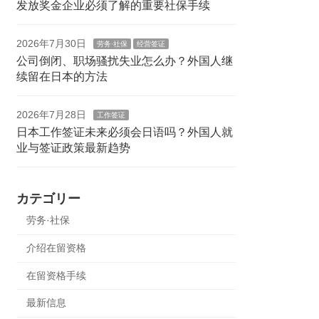
发放奖金企业必须了解的重要社保手续
2026年7月30日
劳务·社保
经营签证
公司倒闭、职场骚扰失业怎么办？外国人继
续留在日本的方法
2026年7月28日
工作签证
日本工作签证未来必须会日语吗？外国人就
业与签证政策最新趋势
カテゴリー
劳务·社保
介绍在留资格
在留资格手续
最新信息