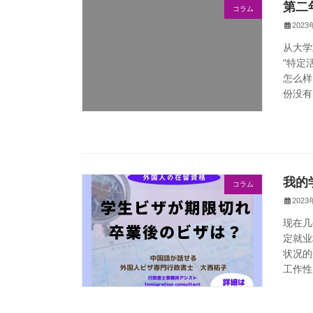
第二
コラム
202
从大学
"特定
怎么样
份没有
我的
コラム
202
现在几
定就业
状况的
工作性