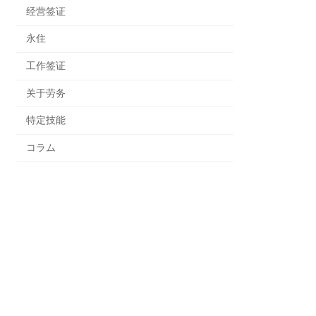
经营签证
永住
工作签证
关于劳务
特定技能
コラム