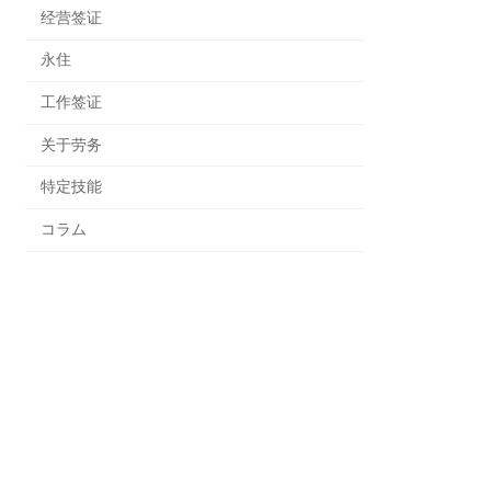
经营签证
永住
工作签证
关于劳务
特定技能
コラム