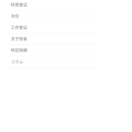
经营签证
永住
工作签证
关于劳务
特定技能
コラム