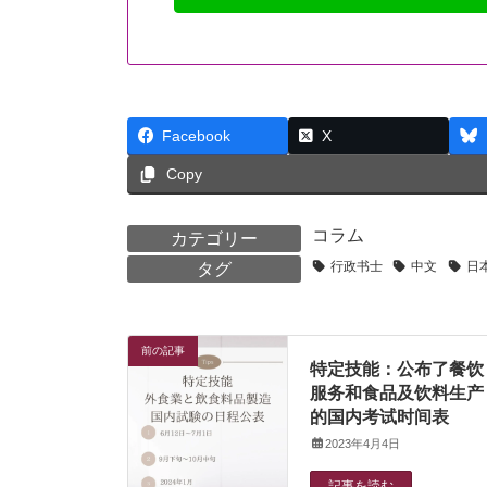
Facebook
X
Copy
コラム
カテゴリー
行政书士
中文
日
タグ
前の記事
特定技能：公布了餐饮
服务和食品及饮料生产
的国内考试时间表
2023年4月4日
記事を読む