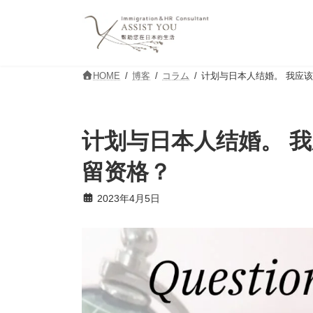
コ
ナ
ン
ビ
テ
ゲ
ン
ー
ツ
シ
HOME
博客
コラム
计划与日本人结婚。 我应
へ
ョ
ス
ン
キ
に
ッ
移
计划与日本人结婚。 
プ
動
留资格？
2023年4月5日