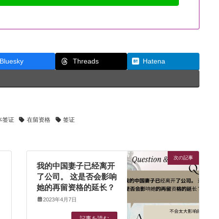
Threads
Bluesky
Hatena
本签证
在留资格
签证
次の記事
我的中国妻子已经离开
了公司。 这是否会影响
她的再留资格的延长？
2023年4月7日
記事を読む