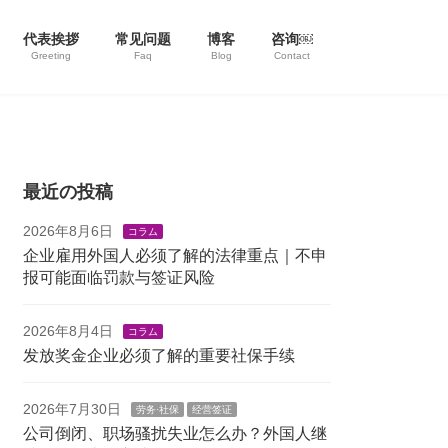
代表挨拶
常见问题
博客
咨询￼
Greeting
Faq
Blog
Contact
最近の投稿
2026年8月6日
コラム
企业雇用外国人必须了解的法律重点｜不申
报可能面临罚款与签证风险
2026年8月4日
コラム
发放奖金企业必须了解的重要社保手续
2026年7月30日
劳务·社保
经营签证
公司倒闭、职场骚扰失业怎么办？外国人继