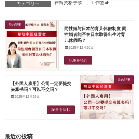
在留资格手续
、
工作签证
カテゴリー
前の記事
同性婚与日本的育儿休假制度 同
性婚者能否在日本取得出生时育
儿休假吗？
2025年12月20日
記事を読む
次の記事
【外国人雇用】公司一定要提交
决算书吗？可以不交吗？
2025年12月25日
記事を読む
最近の投稿