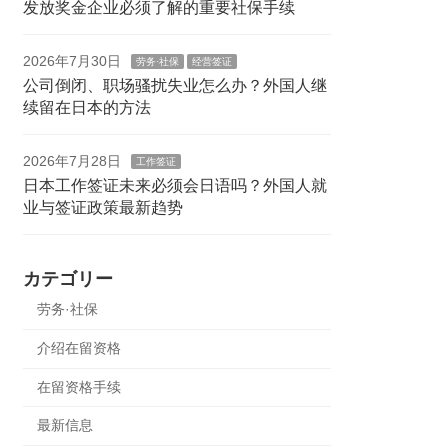
发放奖金企业必须了解的重要社保手续
2026年7月30日
劳务·社保
经营签证
公司倒闭、职场骚扰失业怎么办？外国人继
续留在日本的方法
2026年7月28日
工作签证
日本工作签证未来必须会日语吗？外国人就
业与签证政策最新趋势
カテゴリー
劳务·社保
介绍在留资格
在留资格手续
最新信息