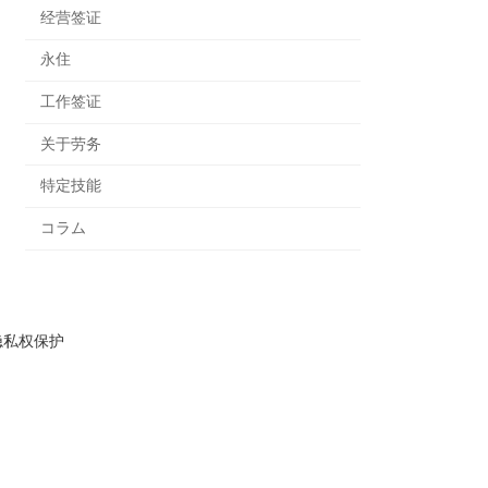
经营签证
永住
工作签证
关于劳务
特定技能
コラム
隐私权保护