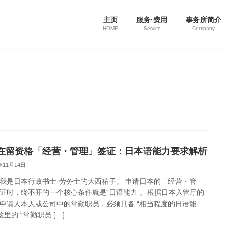
主页
服务·费用
事务所简介
HOME
Service
Company
在留资格「经营・管理」签证：日本语能力要求解析
年11月14日
我是日本行政书士·劳务士的大西祐子。 申请日本的「经营・管
证时，绕不开的一个核心条件就是“日语能力”。根据日本入管厅的
申请人本人或公司中的常勤职员，必须具备 “相当程度的日语能
这里的 “常勤职员 […]