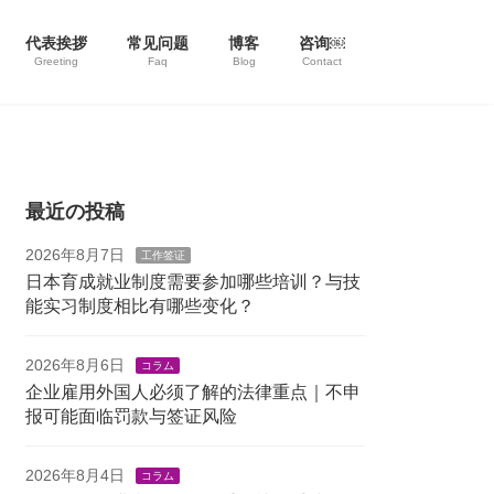
代表挨拶
常见问题
博客
咨询￼
Greeting
Faq
Blog
Contact
最近の投稿
2026年8月7日
工作签证
日本育成就业制度需要参加哪些培训？与技
能实习制度相比有哪些变化？
2026年8月6日
コラム
企业雇用外国人必须了解的法律重点｜不申
报可能面临罚款与签证风险
2026年8月4日
コラム