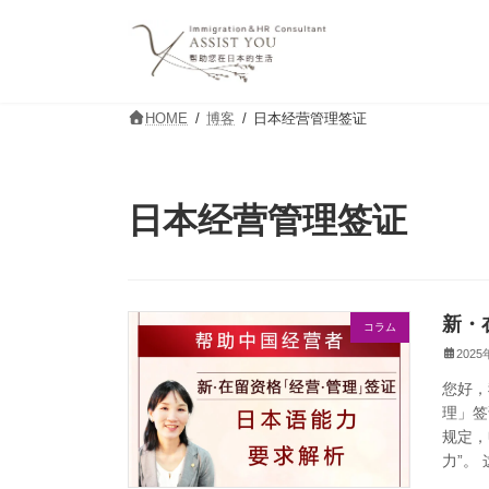
コ
ナ
ン
ビ
テ
ゲ
ン
ー
ツ
シ
HOME
博客
日本经营管理签证
へ
ョ
ス
ン
キ
に
ッ
移
日本经营管理签证
プ
動
新・
コラム
2025
您好，
理」签
规定，
力”。 