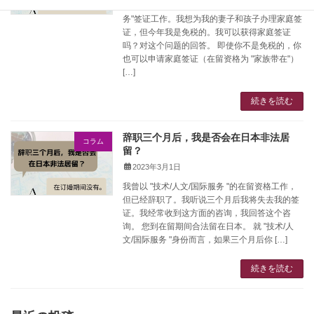
我去年8月来到日本，以"技术·人文知识·国际业
务"签证工作。我想为我的妻子和孩子办理家庭签
证，但今年我是免税的。我可以获得家庭签证
吗？对这个问题的回答。 即使你不是免税的，你
也可以申请家庭签证（在留资格为 "家族带在"）
[…]
続きを読む
辞职三个月后，我是否会在日本非法居
コラム
留？
2023年3月1日
我曾以 "技术/人文/国际服务 "的在留资格工作，
但已经辞职了。我听说三个月后我将失去我的签
证。我经常收到这方面的咨询，我回答这个咨
询。 您到在留期间合法留在日本。 就 "技术/人
文/国际服务 "身份而言，如果三个月后你 […]
続きを読む