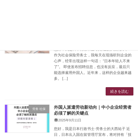
続きを読む
外国人雇用的现实——日本年轻人去哪儿
コラム
了？
2025年11月20日
您好，我是日本行政书士·劳务士的大西祐子。
作为社会保险劳务士，我每天在现场听到企业的
心声，经常出现这样一句话： “日本年轻人不来
了”。 即使发布招聘信息，也没有反应，最后只
能选择雇用外国人。近年来，这样的企业越来越
多。 […]
続きを読む
外国人派遣劳动新动向｜中小企业经营者
劳务·社保
必须了解的关键点
2025年9月11日
您好，我是日本行政书士·劳务士的大西祐子 近
日，日本出入国在留管理厅宣布，将对持有「技