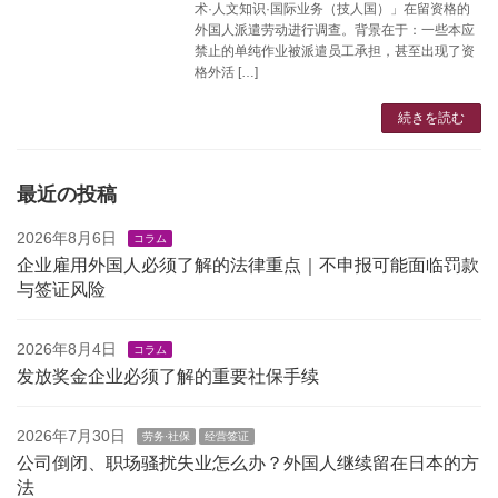
术·人文知识·国际业务（技人国）」在留资格的
外国人派遣劳动进行调查。背景在于：一些本应
禁止的单纯作业被派遣员工承担，甚至出现了资
格外活 […]
続きを読む
最近の投稿
2026年8月6日
コラム
企业雇用外国人必须了解的法律重点｜不申报可能面临罚款
与签证风险
2026年8月4日
コラム
发放奖金企业必须了解的重要社保手续
2026年7月30日
劳务·社保
经营签证
公司倒闭、职场骚扰失业怎么办？外国人继续留在日本的方
法